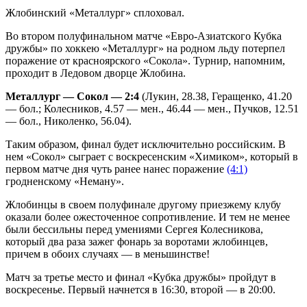
Жлобинский «Металлург» сплоховал.
Во втором полуфинальном матче «Евро-Азиатского Кубка
дружбы» по хоккею «Металлург» на родном льду потерпел
поражение от красноярского «Сокола». Турнир, напомним,
проходит в Ледовом дворце Жлобина.
Металлург — Сокол — 2:4
(Лукин, 28.38, Геращенко, 41.20
— бол.; Колесников, 4.57 — мен., 46.44 — мен., Пучков, 12.51
— бол., Николенко, 56.04).
Таким образом, финал будет исключительно российским. В
нем «Сокол» сыграет с воскресенским «Химиком», который в
первом матче дня чуть ранее нанес поражение
(4:1)
гродненскому «Неману».
Жлобинцы в своем полуфинале другому приезжему клубу
оказали более ожесточенное сопротивление. И тем не менее
были бессильны перед умениями Сергея Колесникова,
который два раза зажег фонарь за воротами жлобинцев,
причем в обоих случаях — в меньшинстве!
Матч за третье место и финал «Кубка дружбы» пройдут в
воскресенье. Первый начнется в 16:30, второй — в 20:00.