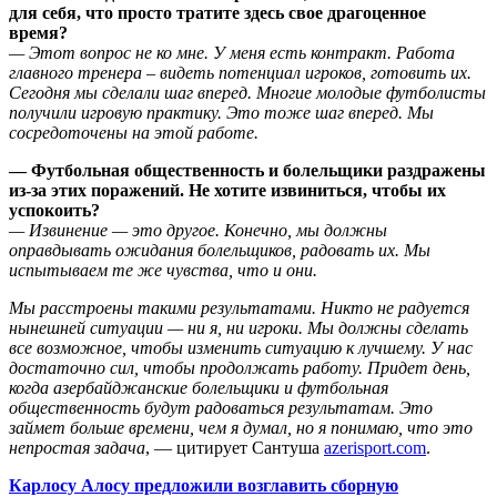
для себя, что просто тратите здесь свое драгоценное
время?
— Этот вопрос не ко мне. У меня есть контракт. Работа
главного тренера – видеть потенциал игроков, готовить их.
Сегодня мы сделали шаг вперед. Многие молодые футболисты
получили игровую практику. Это тоже шаг вперед. Мы
сосредоточены на этой работе.
— Футбольная общественность и болельщики раздражены
из-за этих поражений. Не хотите извиниться, чтобы их
успокоить?
— Извинение — это другое. Конечно, мы должны
оправдывать ожидания болельщиков, радовать их. Мы
испытываем те же чувства, что и они.
Мы расстроены такими результатами. Никто не радуется
нынешней ситуации — ни я, ни игроки. Мы должны сделать
все возможное, чтобы изменить ситуацию к лучшему. У нас
достаточно сил, чтобы продолжать работу. Придет день,
когда азербайджанские болельщики и футбольная
общественность будут радоваться результатам. Это
займет больше времени, чем я думал, но я понимаю, что это
непростая задача
, — цитирует Сантуша
azerisport.com
.
Карлосу Алосу предложили возглавить сборную