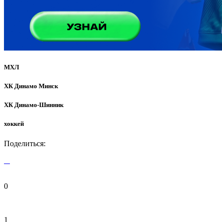
МХЛ
ХК Динамо Минск
ХК Динамо-Шинник
хоккей
Поделиться:
0
1