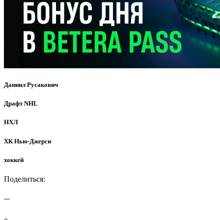
Даниил Русакович
Драфт NHL
НХЛ
ХК Нью-Джерси
хоккей
Поделиться: