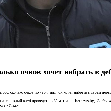
лько очков хочет набрать в д
ос, сколько очков по «гол+пас» он хочет набрать в своем перв
онате каждый клуб проведет по 82 матча. —
betnews
.
by
)
. В идеа
сте «Утка».