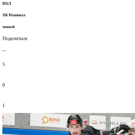
НХЛ
ХК Нэшвилл
хоккей
Поделиться:
5
0
1