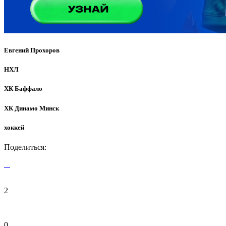
Евгений Прохоров
НХЛ
ХК Баффало
ХК Динамо Минск
хоккей
Поделиться:
2
0