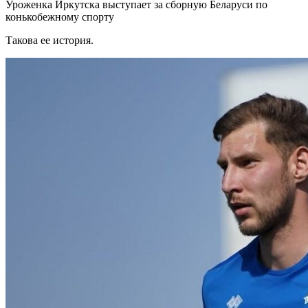
Уроженка Иркутска выступает за сборную Беларуси по
конькобежному спорту
Такова ее история.