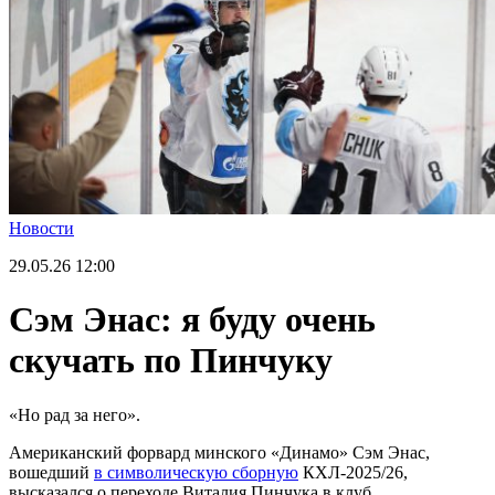
Новости
29.05.26
12:00
Сэм Энас: я буду очень
скучать по Пинчуку
«Но рад за него».
Американский форвард минского «Динамо» Сэм Энас,
вошедший
в символическую сборную
КХЛ-2025/26,
высказался о переходе Виталия Пинчука в клуб