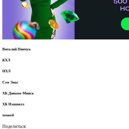
Виталий Пинчук
КХЛ
НХЛ
Сэм Энас
ХК Динамо Минск
ХК Нэшвилл
хоккей
Поделиться: