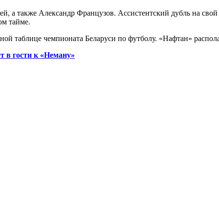
ей, а также Александр Французов. Ассистентский дубль на сво
ом тайме.
ной таблице чемпионата Беларуси по футболу. «Нафтан» располаг
т в гости к «Неману»