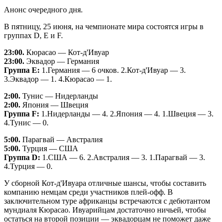
Анонс очередного дня.
В пятницу, 25 июня, на чемпионате мира состоятся игры в
группах D, E и F.
23:00.
Кюрасао — Кот-д'Ивуар
23:00.
Эквадор — Германия
Группа Е:
1.Германия — 6 очков. 2.Кот-д'Ивуар — 3.
3.Эквадор — 1. 4.Кюрасао — 1.
2:00.
Тунис — Нидерланды
2:00.
Япония — Швеция
Группа F:
1.Нидерланды — 4. 2.Япония — 4. 1.Швеция — 3.
4.Тунис — 0.
5:00.
Парагвай — Австралия
5:00.
Турция — США
Группа D:
1.США — 6. 2.Австралия — 3. 1.Парагвай — 3.
4.Турция — 0.
У сборной Кот-д'Ивуара отличные шансы, чтобы составить
компанию немцам среди участников плей-офф. В
заключительном туре африканцы встречаются с дебютантом
мундиаля Кюрасао. Ивуарийцам достаточно ничьей, чтобы
остаться на второй позиции — эквадорцам не поможет даже