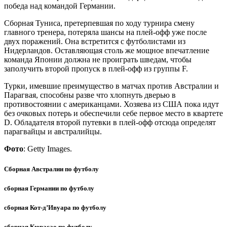
победа над командой Германии.
Сборная Туниса, претерпевшая по ходу турнира смену
главного тренера, потеряла шансы на плей-офф уже после
двух поражений. Она встретится с футболистами из
Нидерландов. Оставляющая столь же мощное впечатление
команда Японии должна не проиграть шведам, чтобы
заполучить второй пропуск в плей-офф из группы F.
Турки, имевшие преимущество в матчах против Австралии и
Парагвая, способны разве что хлопнуть дверью в
противостоянии с американцами. Хозяева из США пока идут
без очковых потерь и обеспечили себе первое место в квартете
D. Обладателя второй путевки в плей-офф отсюда определят
парагвайцы и австралийцы.
Фото
: Getty Images.
Сборная Австралии по футболу
сборная Германии по футболу
сборная Кот-д’Ивуара по футболу
сборная Кюрасао по футболу