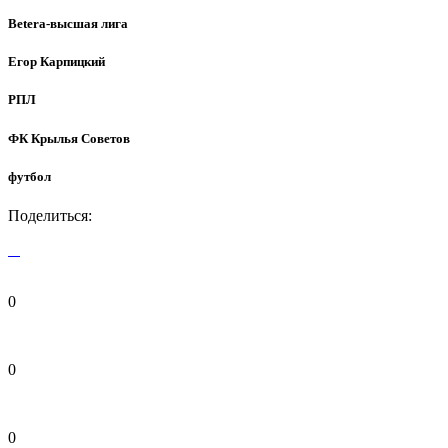
Betera-высшая лига
Егор Карпицкий
РПЛ
ФК Крылья Советов
футбол
Поделиться:
0
0
0