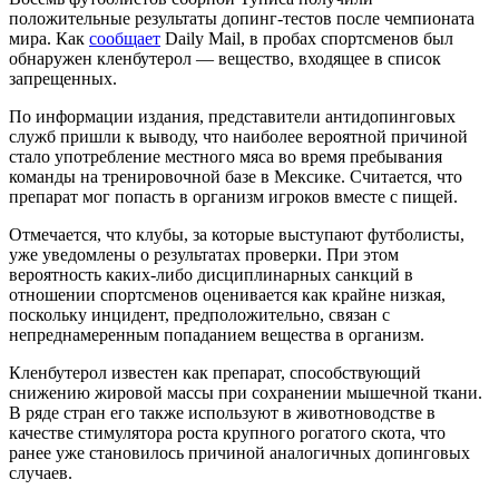
положительные результаты допинг-тестов после чемпионата
мира. Как
сообщает
Daily Mail, в пробах спортсменов был
обнаружен кленбутерол — вещество, входящее в список
запрещенных.
По информации издания, представители антидопинговых
служб пришли к выводу, что наиболее вероятной причиной
стало употребление местного мяса во время пребывания
команды на тренировочной базе в Мексике. Считается, что
препарат мог попасть в организм игроков вместе с пищей.
Отмечается, что клубы, за которые выступают футболисты,
уже уведомлены о результатах проверки. При этом
вероятность каких-либо дисциплинарных санкций в
отношении спортсменов оценивается как крайне низкая,
поскольку инцидент, предположительно, связан с
непреднамеренным попаданием вещества в организм.
Кленбутерол известен как препарат, способствующий
снижению жировой массы при сохранении мышечной ткани.
В ряде стран его также используют в животноводстве в
качестве стимулятора роста крупного рогатого скота, что
ранее уже становилось причиной аналогичных допинговых
случаев.