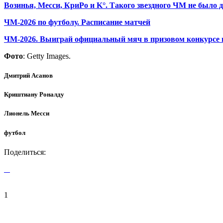
Возинья, Месси, КриРо и K°. Такого звездного ЧМ не было д
ЧМ-2026 по футболу. Расписание матчей
ЧМ-2026. Выиграй официальный мяч в призовом конкурсе 
Фото
: Getty Images.
Дмитрий Асанов
Криштиану Роналду
Лионель Месси
футбол
Поделиться:
1