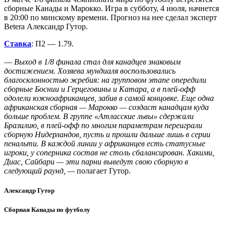
сборные Канады и Марокко. Игра в субботу, 4 июля, начнется
в 20:00 по минскому времени. Прогноз на нее сделал эксперт
Betera Александр Гутор.
Ставка
: П2 — 1.79.
—
Выход в 1/8 финала стал для канадцев знаковым
достижением. Хозяева мундиаля воспользовались
благосклонностью жребия: на групповом этапе опередили
сборные Боснии и Герцеговины и Катара, а в плей-офф
одолели южноафриканцев, забив в самой концовке. Еще одна
африканская сборная — Марокко — создаст канадцам куда
больше проблем. В группе «Атласские львы» сдержали
Бразилию, в плей-офф по многим параметрам переиграли
сборную Нидерландов, пусть и прошли дальше лишь в серии
пенальти. В каждой линии у африканцев есть статусные
игроки, у соперника состав не столь сбалансирован. Хакими,
Диас, Сайбари — эти парни выведут свою сборную в
следующий раунд, —
полагает Гутор.
Александр Гутор
Сборная Канады по футболу