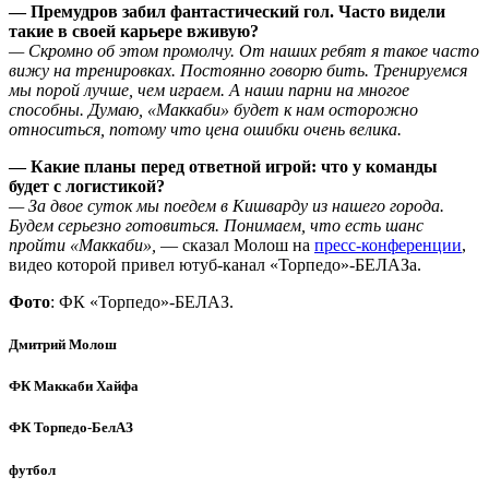
— Премудров забил фантастический гол. Часто видели
такие в своей карьере вживую?
— Скромно об этом промолчу. От наших ребят я такое часто
вижу на тренировках. Постоянно говорю бить. Тренируемся
мы порой лучше, чем играем. А наши парни на многое
способны. Думаю, «Маккаби» будет к нам осторожно
относиться, потому что цена ошибки очень велика.
— Какие планы перед ответной игрой: что у команды
будет с логистикой?
— За двое суток мы поедем в Кишварду из нашего города.
Будем серьезно готовиться. Понимаем, что есть шанс
пройти «Маккаби»
,
— сказал Молош на
пресс-конференции
,
видео которой привел ютуб-канал «Торпедо»-БЕЛАЗа.
Фото
: ФК «Торпедо»-БЕЛАЗ.
Дмитрий Молош
ФК Маккаби Хайфа
ФК Торпедо-БелАЗ
футбол