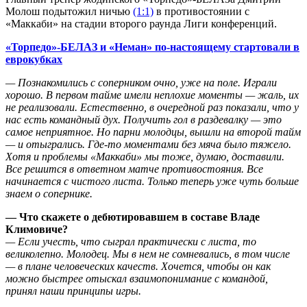
Молош подытожил ничью
(1:1)
в противостоянии с
«Маккаби» на стадии второго раунда Лиги конференций.
«Торпедо»-БЕЛАЗ и «Неман» по-настоящему стартовали в
еврокубках
— Познакомились с соперником очно, уже на поле. Играли
хорошо. В первом тайме имели неплохие моменты — жаль, их
не реализовали. Естественно, в очередной раз показали, что у
нас есть командный дух. Получить гол в раздевалку — это
самое неприятное. Но парни молодцы, вышли на второй тайм
— и отыгрались. Где-то моментами без мяча было тяжело.
Хотя и проблемы «Маккаби» мы тоже, думаю, доставили.
Все решится в ответном матче противостояния. Все
начинается с чистого листа. Только теперь уже чуть больше
знаем о сопернике.
— Что скажете о дебютировавшем в составе Владе
Климовиче?
— Если учесть, что сыграл практически с листа, то
великолепно. Молодец. Мы в нем не сомневались, в том числе
— в плане человеческих качеств. Хочется, чтобы он как
можно быстрее отыскал взаимопонимание с командой,
принял наши принципы игры.