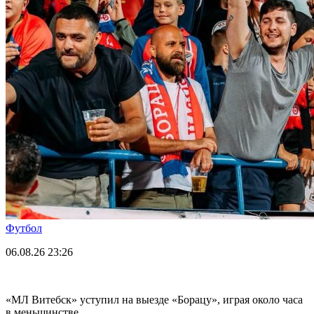
Футбол
06.08.26
23:26
«МЛ Витебск» уступил на выезде «Борацу», играя около часа
в меньшинстве