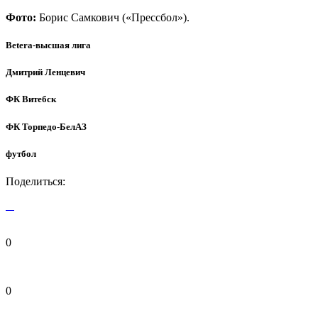
Фото:
Борис Самкович («Прессбол»).
Betera-высшая лига
Дмитрий Ленцевич
ФК Витебск
ФК Торпедо-БелАЗ
футбол
Поделиться:
0
0