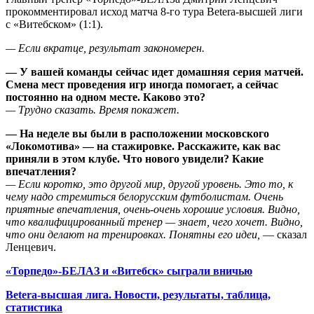
прокомментировал исход матча 8-го тура Betera-высшей лиги
с «Витебском» (1:1).
— Если вкратце, результат закономерен.
— У вашей команды сейчас идет домашняя серия матчей.
Смена мест проведения игр иногда помогает, а сейчас
постоянно на одном месте. Каково это?
— Трудно сказать. Время покажет.
— На неделе вы были в расположении московского
«Локомотива» — на стажировке. Расскажите, как вас
приняли в этом клубе. Что нового увидели? Какие
впечатления?
— Если коротко, это другой мир, другой уровень. Это то, к
чему надо стремиться белорусским футболистам. Очень
приятные впечатления, очень-очень хорошие условия. Видно,
что квалифицированный тренер — знает, чего хочет. Видно,
что они делают на тренировках. Понятны его идеи,
— сказал
Ленцевич.
«Торпедо»-БЕЛАЗ и «Витебск» сыграли вничью
Betera-высшая лига. Новости, результаты, таблица,
статистика