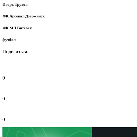
Игорь Трухов
ФК Арсенал Дзержинск
ФК МЛ Витебск
футбол
Поделиться:
0
0
0