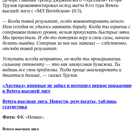
Трухов прокомментировал исход матча 8-го тура Betera-
высшей лиги с «МЛ Витебском» (0:3).
— Когда такой результат, особо комментировать нечего.
Нам сегодня не удалось навязать борьбу. Когда ты играешь с
соперником такого уровня, нельзя пропускать быстрые мячи.
Мы пропустили. И где-то потеряли веру в свои силы, начали
делать ошибки. Соперник за них нас наказал — собственно,
отсюда такой результат.
Уступать всегда неприятно, но когда ты проигрываешь
сильному оппоненту — это как лакмусовая бумажка. Ты
видишь все свои проблемы. Тогда проще анализировать и
двигаться дальше,
— сказал Трухов.
«Арсенал» впервые не забил и потерпел первое поражение
в Betera-высшей лиге
Betera-высшая лига. Новости, результаты, таблица,
статистика
Фото:
ФК «Неман».
Betera-высшая лига