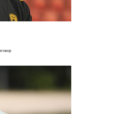
иговор