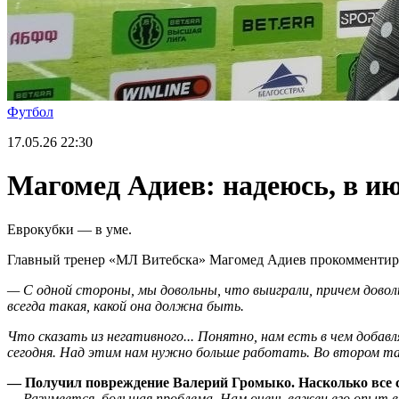
Футбол
17.05.26
22:30
Магомед Адиев: надеюсь, в июн
Еврокубки — в уме.
Главный тренер «МЛ Витебска» Магомед Адиев прокомментирова
— С одной стороны, мы довольны, что выиграли, причем доволь
всегда такая, какой она должна быть.
Что сказать из негативного... Понятно, нам есть в чем добав
сегодня. Над этим нам нужно больше работать. Во втором та
— Получил повреждение Валерий Громыко. Насколько все с
— Разумеется, большая проблема. Нам очень важен его опыт в 