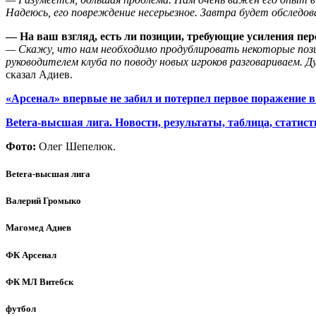
Надеюсь, его повреждение несерьезное. Завтра будет обследован
— На ваш взгляд, есть ли позиции, требующие усиления пе
— Скажу, что нам необходимо продублировать некоторые пози
руководителем клуба по поводу новых игроков разговариваем. Д
сказал Адиев.
«Арсенал» впервые не забил и потерпел первое поражение в
Betera-высшая лига. Новости, результаты, таблица, статист
Фото:
Олег Шепелюк.
Betera-высшая лига
Валерий Громыко
Магомед Адиев
ФК Арсенал
ФК МЛ Витебск
футбол