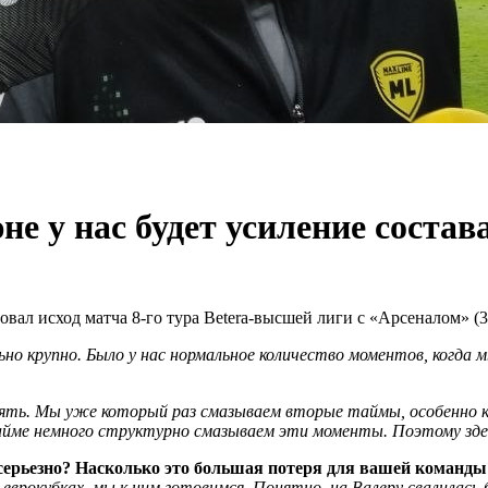
е у нас будет усиление состав
л исход матча 8-го тура Betera-высшей лиги с «Арсеналом» (3:
но крупно. Было у нас нормальное количество моментов, когда 
лять. Мы уже который раз смазываем вторые таймы, особенно ко
йме немного структурно смазываем эти моменты. Поэтому здес
ерьезно? Насколько это большая потеря для вашей команды
еврокубках, мы к ним готовимся. Понятно, на Валеру свалилась