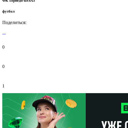
ФК Торпедо-БелАЗ
футбол
Поделиться:
0
0
1