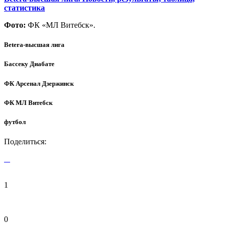
статистика
Фото:
ФК «МЛ Витебск».
Betera-высшая лига
Бассеку Диабате
ФК Арсенал Дзержинск
ФК МЛ Витебск
футбол
Поделиться:
1
0