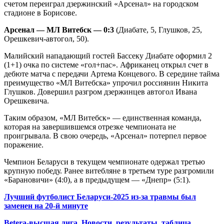
счетом переиграл дзержинский «Арсенал» на городском
стадионе в Борисове.
Арсенал — МЛ Витебск — 0:3
(Диабате, 5, Глушков, 25,
Орешкевич-автогол, 50).
Малийский нападающий гостей Бассеку Диабате оформил 2
(1+1) очка по системе «гол+пас». Африканец открыл счет в
дебюте матча с передачи Артема Концевого. В середине тайма
преимущество «МЛ Витебска» упрочил россиянин Никита
Глушков. Довершил разгром дзержинцев автогол Ивана
Орешкевича.
Таким образом, «МЛ Витебск» — единственная команда,
которая на завершившемся отрезке чемпионата не
проигрывала. В свою очередь, «Арсенал» потерпел первое
поражение.
Чемпион Беларуси в текущем чемпионате одержал третью
крупную победу. Ранее витебляне в третьем туре разгромили
«Барановичи» (4:0), а в предыдущем — «Днепр» (5:1).
Лучший футболист Беларуси-2025 из-за травмы был
заменен на 20-й минуте
Betera-высшая лига. Новости, результаты, таблица,