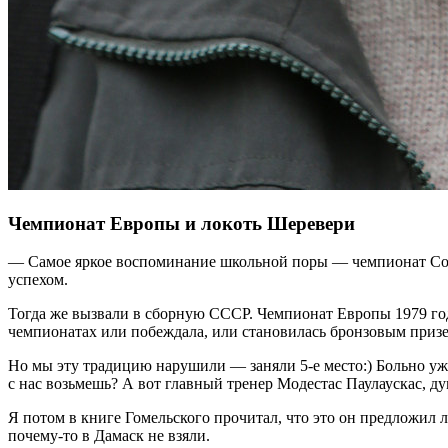
Чемпионат Европы и локоть Шеревери
— Самое яркое воспоминание школьной поры — чемпионат Союз
успехом.
Тогда же вызвали в сборную СССР. Чемпионат Европы 1979 года
чемпионатах или побеждала, или становилась бронзовым приз
Но мы эту традицию нарушили — заняли 5-е место:) Больно уж
с нас возьмешь? А вот главный тренер Модестас Паулаускас, д
Я потом в книге Гомельского прочитал, что это он предложил 
почему-то в Дамаск не взяли.