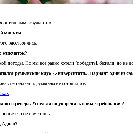
ворительным результатом.
-й минуты.
ого расстроились.
о отпечаток?
кой погоды. Но мы все равно хотели [победить], бежали, но не д
пался румынский клуб «Университатя». Вариант один из са
Пока специально к румынам не готовились.
бках
ного тренера. Успел ли он укоренить новые требования?
льно ничего не изменишь.
д Адиев?