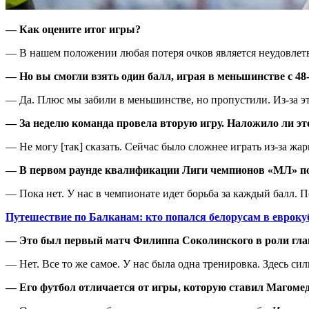
— Как оцените итог игры?
— В нашем положении любая потеря очков является неудовлет
— Но вы смогли взять один балл, играя в меньшинстве с 48
— Да. Плюс мы забили в меньшинстве, но пропустили. Из-за эт
— За неделю команда провела вторую игру. Наложило ли эт
— Не могу [так] сказать. Сейчас было сложнее играть из-за жар
— В первом раунде квалификации Лиги чемпионов «МЛ» по
— Пока нет. У нас в чемпионате идет борьба за каждый балл. 
Путешествие по Балканам: кто попался белорусам в евроку
— Это был первый матч Филиппа Соколинского в роли глав
— Нет. Все то же самое. У нас была одна тренировка. Здесь си
— Его футбол отличается от игры, которую ставил Магоме