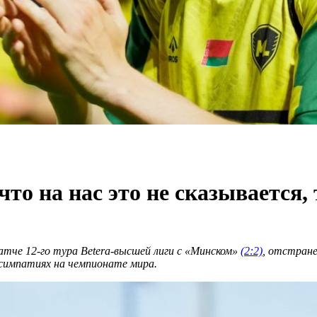
то на нас это не сказывается, 
атче 12-го тура
Betera
-высшей лиги с «Минском»
(2:2)
, отстране
 симпатиях на чемпионате мира.