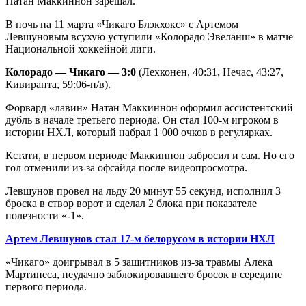
Натан Маккиннон зарешал.
В ночь на 11 марта «Чикаго Блэкхокс» с Артемом
Левшуновым всухую уступили «Колорадо Эвеланш» в матче
Национальной хоккейной лиги.
Колорадо — Чикаго — 3:0
(Лехконен, 40:31, Нечас, 43:27,
Кивиранта, 59:06-п/в).
Форвард «лавин» Натан Маккиннон оформил ассистентский
дубль в начале третьего периода. Он стал 100-м игроком в
истории НХЛ, который набрал 1 000 очков в регулярках.
Кстати, в первом периоде Маккиннон забросил и сам. Но его
гол отменили из-за офсайда после видеопросмотра.
Левшунов провел на льду 20 минут 55 секунд, исполнил 3
броска в створ ворот и сделал 2 блока при показателе
полезности «-1».
Артем Левшунов стал 17-м белорусом в истории НХЛ
«Чикаго» доигрывал в 5 защитников из-за травмы Алека
Мартинеса, неудачно заблокировавшего бросок в середине
первого периода.