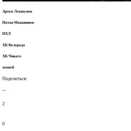
Артем Левшунов
Натан Маккиннон
НХЛ
ХК Колорадо
ХК Чикаго
хоккей
Поделиться:
2
0