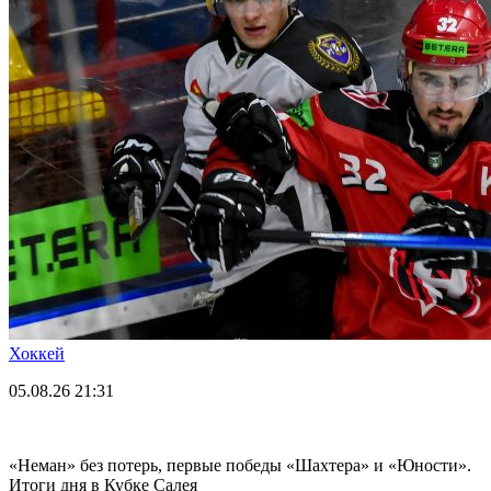
Хоккей
05.08.26
21:31
«Неман» без потерь, первые победы «Шахтера» и «Юности».
Итоги дня в Кубке Салея