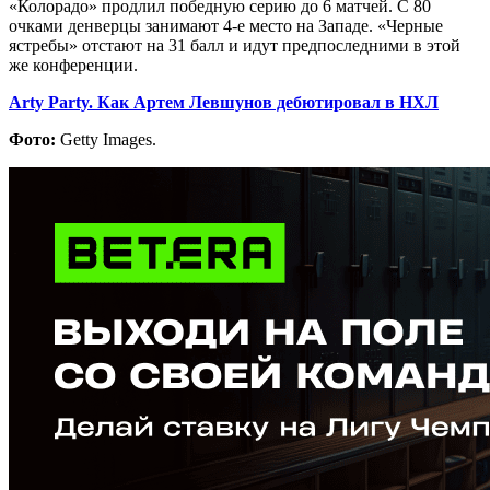
«Колорадо» продлил победную серию до 6 матчей. С 80
очками денверцы занимают 4-е место на Западе. «Черные
ястребы» отстают на 31 балл и идут предпоследними в этой
же конференции.
Arty Party. Как Артем Левшунов дебютировал в НХЛ
Фото:
Getty Images.