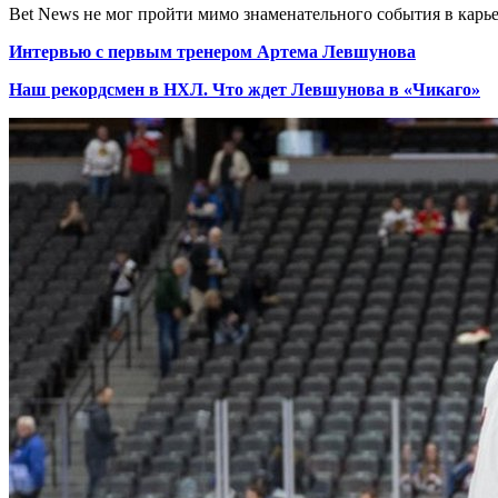
Bet News не мог пройти мимо знаменательного события в карье
Интервью с первым тренером Артема Левшунова
Наш рекордсмен в НХЛ. Что ждет Левшунова в «Чикаго»