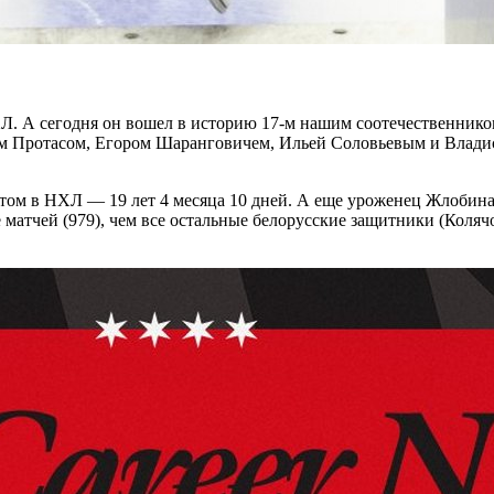
. А сегодня он вошел в историю 17-м нашим соотечественником
м Протасом, Егором Шаранговичем, Ильей Соловьевым и Владис
ом в НХЛ — 19 лет 4 месяца 10 дней. А еще уроженец Жлобина 
ьше матчей (979), чем все остальные белорусские защитники (Кол