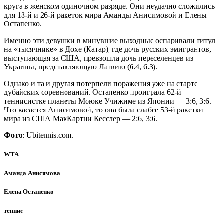
круга в женском одиночном разряде. Они неудачно сложились
для 18-й и 26-й ракеток мира Аманды Анисимовой и Елены
Остапенко.
Именно эти девушки в минувшие выходные оспаривали титул
на «тысячнике» в Дохе (Катар), где дочь русских эмигрантов,
выступающая за США, превзошла дочь переселенцев из
Украины, представляющую Латвию (6:4, 6:3).
Однако и та и другая потерпели поражения уже на старте
дубайских соревнований. Остапенко проиграла 62-й
теннисистке планеты Моюке Учижиме из Японии — 3:6, 3:6.
Что касается Анисимовой, то она была слабее 53-й ракетки
мира из США МакКартни Кесслер — 2:6, 3:6.
Фото
: Ubitennis.com.
WTA
Аманда Анисимова
Елена Остапенко
теннис