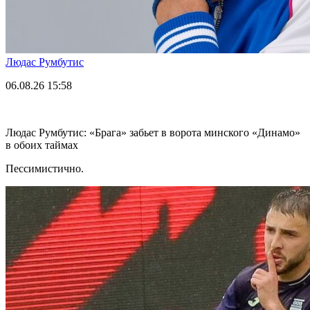
Людас Румбутис
06.08.26
15:58
Людас Румбутис: «Брага» забьет в ворота минского «Динамо»
в обоих таймах
Пессимистично.