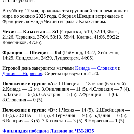
Итоги субботы.
В субботу, 17 мая, продолжается групповой этап чемпионата
мира по хоккею 2025 года. Сборная Швеции встречалась с
Францией, команда Чехии сыграла с Казахстаном.
Чехия — Казахстан — 8:1
(Странски, 5:19, 32:19, Флек,
21:26, Червенка, 37:04, 53:13, 55:44, Клапка, 41:06, 59:22;
Колесников, 47:36).
Франция — Швеция — 0:4
(Раймонд, 13:27, Хейнеман,
14:25, Линдхольм, 24:39, Лундестрем, 44:05).
Игровой день завершится матчами
Канада — Словакия
и
Дания — Норвегия
. Сирены прозвучат в 21:20.
Положение в группе «А»
: 1.Швеция — 18 очков (6 матчей).
2.Канада — 12 (4). 3.Финляндия — 11 (5). 4.Словакия — 7 (4).
5.Латвия — 6 (5). 6.Австрия — 5 (5). 7.Франция — 1 (6).
8.Словения — 0 (5).
Положение в группе «В»:
1.Чехия — 14 (5). 2.Швейцария —
13 (5). 3.США — 11 (5). 4.Германия — 9 (5). 5.Дания — 6 (5).
6.Венгрия — 3 (5). 7.Казахстан — 3 (5). 8.Норвегия — 1 (5).
Финляндия победила Латвию на ЧМ-2025