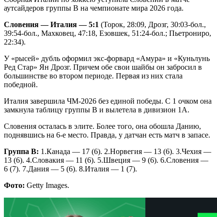
аутсайдеров группы В на чемпионате мира 2026 года.
Словения — Италия — 5:1
(Торок, 28:09, Дрозг, 30:03-бол.,
39:54-бол., Махковец, 47:18, Езовшек, 51:24-бол.; Пьетрониро,
22:34).
У «рысей» дубль оформил экс-форвард «Амура» и «Куньлунь
Ред Стар» Ян Дрозг. Причем обе свои шайбы он забросил в
большинстве во втором периоде. Первая из них стала
победной.
Италия завершила ЧМ-2026 без единой победы. С 1 очком она
замкнула таблицу группы В и вылетела в дивизион 1А.
Словения осталась в элите. Более того, она обошла Данию,
поднявшись на 6-е место. Правда, у датчан есть матч в запасе.
Группа В:
1.Канада — 17 (6). 2.Норвегия — 13 (6). 3.Чехия —
13 (6). 4.Словакия — 11 (6). 5.Швеция — 9 (6). 6.Словения —
6 (7). 7.Дания — 5 (6). 8.Италия — 1 (7).
Фото:
Getty Images.