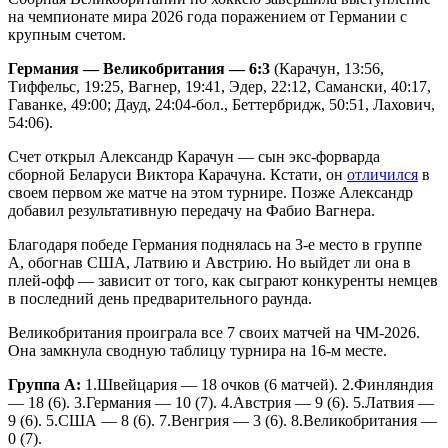
на чемпионате мира 2026 года поражением от Германии с
крупным счетом.
Германия — Великобритания — 6:3
(Карачун, 13:56,
Тиффельс, 19:25, Вагнер, 19:41, Эдер, 22:12, Самански, 40:17,
Гаванке, 49:00; Дауд, 24:04-бол., Беттербридж, 50:51, Лахович,
54:06).
Счет открыл Александр Карачун — сын экс-форварда
сборной Беларуси Виктора Карачуна. Кстати, он
отличился
в
своем первом же матче на этом турнире. Позже Александр
добавил результативную передачу на Фабио Вагнера.
Благодаря победе Германия поднялась на 3-е место в группе
А, обогнав США, Латвию и Австрию. Но выйдет ли она в
плей-офф — зависит от того, как сыграют конкуренты немцев
в последний день предварительного раунда.
Великобритания проиграла все 7 своих матчей на ЧМ-2026.
Она замкнула сводную таблицу турнира на 16-м месте.
Группа А:
1.Швейцария — 18 очков (6 матчей). 2.Финляндия
— 18 (6). 3.Германия — 10 (7). 4.Австрия — 9 (6). 5.Латвия —
9 (6). 5.США — 8 (6). 7.Венгрия — 3 (6). 8.Великобритания —
0 (7).