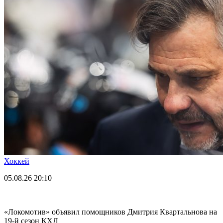
Хоккей
05.08.26
20:10
«Локомотив» объявил помощников Дмитрия Квартальнова на
19-й сезон КХЛ