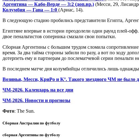
Аргентина — Кабо-Верде — 3:2 (доп.вр.)
(Месси, 29, Лисандро
Колумбия — Гана — 1:0
(Ариас, 14).
В следующую стадию пробились представители Египта, Арген
Египтяне впервые в истории преодолели один раунд плей-офф.
двое пенальтистов соперника смазали свои попытки.
Сборная Аргентины с большим трудом сломила сопротивление 
время. За два тайма стороны забили по разу, а вот по ходу 
дотерпеть ему и партнерам до послематчевой серии пенальти не
В последнем матче дня колумбийцы отличились лишь однажды в
Возинья, Месси, КриРо и K°. Такого звездного ЧМ не было д
ЧМ-2026. Календарь на все дни
ЧМ-2026. Новости и прогнозы
Фото
: The Sun.
Сборная Австралии по футболу
сборная Аргентины по футболу