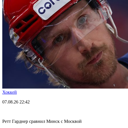
Хоккей
07.08.26
22:42
Ретт Гарднер сравнил Минск с Москвой