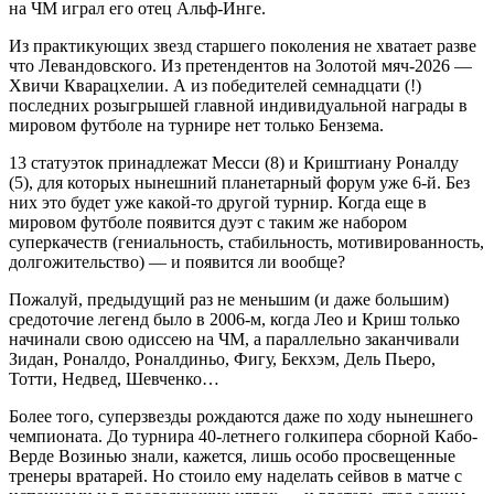
на ЧМ играл его отец Альф-Инге.
Из практикующих звезд старшего поколения не хватает разве
что Левандовского. Из претендентов на Золотой мяч-2026 —
Хвичи Кварацхелии. А из победителей семнадцати (!)
последних розыгрышей главной индивидуальной награды в
мировом футболе на турнире нет только Бензема.
13 статуэток принадлежат Месси (8) и Криштиану Роналду
(5), для которых нынешний планетарный форум уже 6-й. Без
них это будет уже какой-то другой турнир. Когда еще в
мировом футболе появится дуэт с таким же набором
суперкачеств (гениальность, стабильность, мотивированность,
долгожительство) — и появится ли вообще?
Пожалуй, предыдущий раз не меньшим (и даже большим)
средоточие легенд было в 2006-м, когда Лео и Криш только
начинали свою одиссею на ЧМ, а параллельно заканчивали
Зидан, Роналдо, Роналдиньо, Фигу, Бекхэм, Дель Пьеро,
Тотти, Недвед, Шевченко…
Более того, суперзвезды рождаются даже по ходу нынешнего
чемпионата. До турнира 40-летнего голкипера сборной Кабо-
Верде Возинью знали, кажется, лишь особо просвещенные
тренеры вратарей. Но стоило ему наделать сейвов в матче с