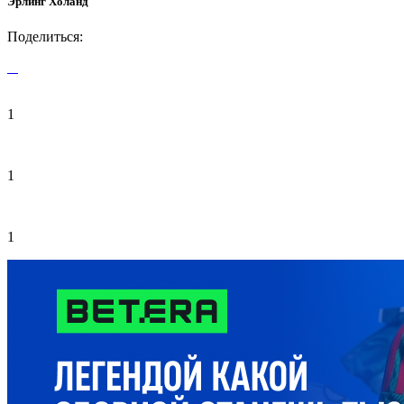
Эрлинг Холанд
Поделиться:
1
1
1