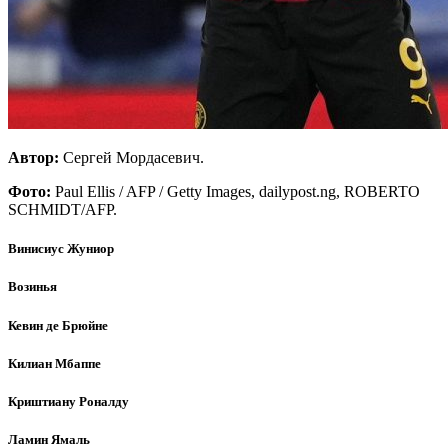
Автор:
Сергей Мордасевич.
Фото
:
Paul Ellis / AFP / Getty Images, dailypost.ng, ROBERTO
SCHMIDT/AFP.
Винисиус Жуниор
Возинья
Кевин де Брюйне
Килиан Мбаппе
Криштиану Роналду
Ламин Ямаль