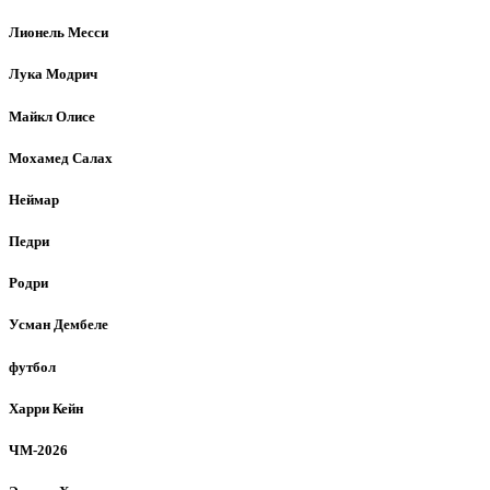
Лионель Месси
Лука Модрич
Майкл Олисе
Мохамед Салах
Неймар
Педри
Родри
Усман Дембеле
футбол
Харри Кейн
ЧМ-2026