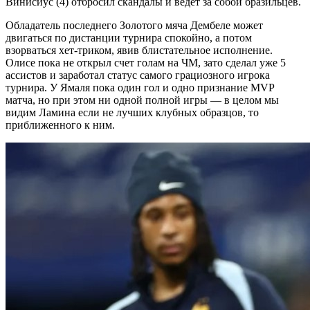
Винисиус (4) отбросил скандалы и ведет за собой бразильцев.
Обладатель последнего Золотого мяча Дембеле может
двигаться по дистанции турнира спокойно, а потом
взорваться хет-триком, явив блистательное исполнение.
Олисе пока не открыл счет голам на ЧМ, зато сделал уже 5
ассистов и заработал статус самого грациозного игрока
турнира. У Ямаля пока один гол и одно признание MVP
матча, но при этом ни одной полной игры — в целом мы
видим Ламина если не лучших клубных образцов, то
приближенного к ним.