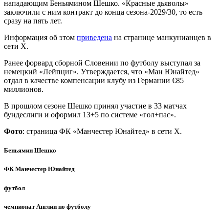
нападающим Беньямином Шешко. «Красные дьяволы»
заключили с ним контракт до конца сезона-2029/30, то есть
сразу на пять лет.
Информация об этом
приведена
на странице манкунианцев в
сети Х.
Ранее форвард сборной Словении по футболу выступал за
немецкий «Лейпциг». Утверждается, что «Ман Юнайтед»
отдал в качестве компенсации клубу из Германии €85
миллионов.
В прошлом сезоне Шешко принял участие в 33 матчах
бундеслиги и оформил 13+5 по системе «гол+пас».
Фото
: страница ФК «Манчестер Юнайтед» в сети Х.
Беньямин Шешко
ФК Манчестер Юнайтед
футбол
чемпионат Англии по футболу