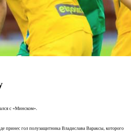
у
чался с «Минском».
нде принес гол полузащитника Владислава Вараксы, которого