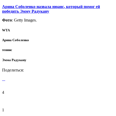
Арина Соболенко назвала нюанс, который помог ей
победить Эмму Радукану
Фото
: Getty Images.
WTA
Арина Соболенко
теннис
Эмма Радукану
Поделиться:
4
1