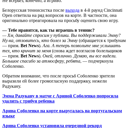
Не всерьез, конечно, а игриво.
Белорусская теннисистка после
выхода
в 4-й раунд Cincinnati
Open ответила на ряд вопросов на корте. В частности, она
оригинально отреагировала на просьбу оценить свою игру.
— Тебе нравится, как ты играешь в теннис?
— Хм, давайте спросим у публики. Вы поддерживали Эмму?
Ну-ка, отзовитесь, кто болел за Эмму
(обращается к трибунам
— прим.
Bet News
).
Ага. А теперь позвольте мне услышать
тех, кто кричит за меня
(снова ждет возгласов болельщиков
— прим.
Bet News
).
Окей, отлично. Думаю, вы все видели.
Большое спасибо за атмосферу, ребята
, — подчеркнула
Соболенко.
Обратим внимание, что после просьб Соболенко зрители
выразили ей более громогласную поддержку, нежели
Радукану.
Эмма Радукану в матче с Ариной Соболенко попросила
удалить с трибун ребенка
Арина Соболенко на корте выругалась на португальском
языке
Арина Соболенко установила очередной рекорд