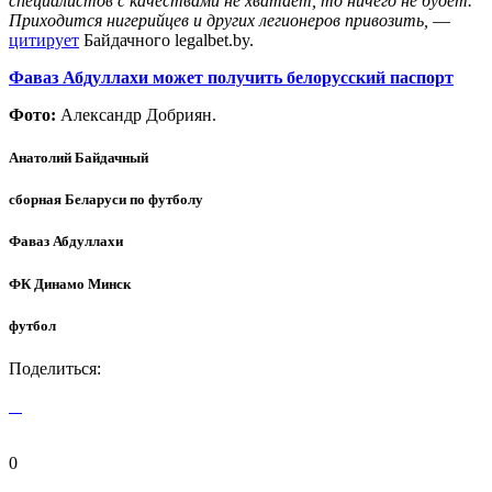
специалистов с качествами не хватает, то ничего не будет.
Приходится нигерийцев и других легионеров привозить,
—
цитирует
Байдачного legalbet.by.
Фаваз Абдуллахи может получить белорусский паспорт
Фото:
Александр Добриян.
Анатолий Байдачный
сборная Беларуси по футболу
Фаваз Абдуллахи
ФК Динамо Минск
футбол
Поделиться:
0