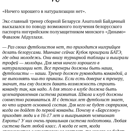
«Ничего хорошего в натурализации нет».
Экс-главный тренер сборной Беларуси Анатолий Байдачный
высказался по поводу возможного получения белорусского
паспорта нигерийским полузащитником минского «Динамо»
Фавазом Абдуллахи.
— Раз своих футболистов нет, то приходится нигерийцев
делать белорусами. Минчане сейчас Кубок проиграли БАТЭ,
где одна молодежь. Они внизу турнирной таблицы и выиграли
трофей — молодцы. Для меня ничего хорошего в
натурализации нет. Все тренеры должны быть наши,
футболисты — наши. Тренер должен руководить командой, а
не выполнять чьи-то приказы. Если есть доверие к тренеру,
значит, ты ему должен давать возможность строить
команду так, как надо. А для этого в клубе должна быть
целенаправленная система развития. Школа и клуб должны
совместно развиваться. И с детских лет футболист знает,
во что играет основной состав. Для него не будет сюрпризом,
когда он дойдет до первой команды. Почему в «Барселону»
приходят люди и в 16-17 лет и выигрывают чемпионат
Европы? У них очень правильная система подготовки. Любая
система бьет любой класс. А когда ее нет, когда