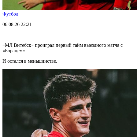
Футбол
06.08.26
22:21
«МЛ Витебск» проиграл первый тайм выездного матча с
«Борацем»
И остался в меньшинстве.