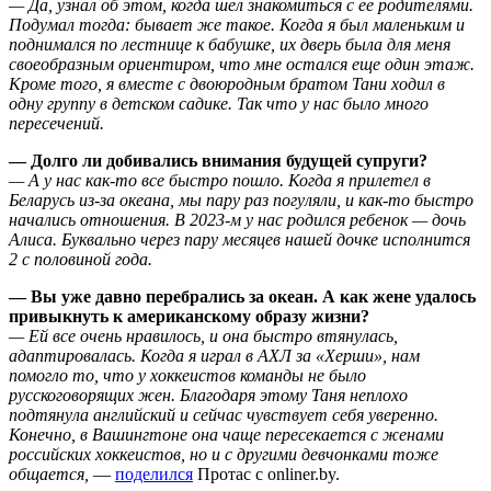
— Да, узнал об этом, когда шел знакомиться с ее родителями.
Подумал тогда: бывает же такое. Когда я был маленьким и
поднимался по лестнице к бабушке, их дверь была для меня
своеобразным ориентиром, что мне остался еще один этаж.
Кроме того, я вместе с двоюродным братом Тани ходил в
одну группу в детском садике. Так что у нас было много
пересечений.
— Долго ли добивались внимания будущей супруги?
— А у нас как-то все быстро пошло. Когда я прилетел в
Беларусь из-за океана, мы пару раз погуляли, и как-то быстро
начались отношения. В 2023-м у нас родился ребенок — дочь
Алиса. Буквально через пару месяцев нашей дочке исполнится
2 с половиной года.
— Вы уже давно перебрались за океан. А как жене удалось
привыкнуть к американскому образу жизни?
— Ей все очень нравилось, и она быстро втянулась,
адаптировалась. Когда я играл в АХЛ за «Херши», нам
помогло то, что у хоккеистов команды не было
русскоговорящих жен. Благодаря этому Таня неплохо
подтянула английский и сейчас чувствует себя уверенно.
Конечно, в Вашингтоне она чаще пересекается с женами
российских хоккеистов, но и с другими девчонками тоже
общается,
—
поделился
Протас с onliner.by.