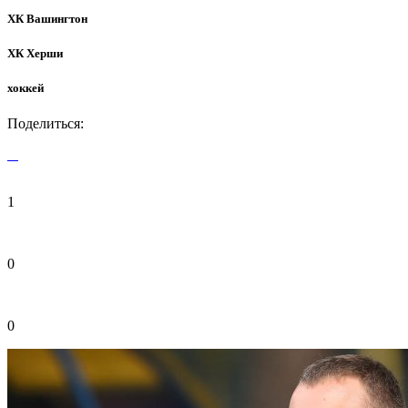
ХК Вашингтон
ХК Херши
хоккей
Поделиться:
1
0
0