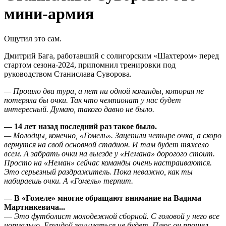
мини-армия
Ощутил это сам.
Дмитрий Бага, работавший с солигорским «Шахтером» перед
стартом сезона-2024, припомнил тренировки под
руководством Станислава Суворова.
— Прошло два тура, а нет ни одной команды, которая не
потеряла бы очки. Так что чемпионат у нас будет
интересный. Думаю, такого давно не было.
— 14 лет назад последний раз такое было.
— Молодцы, конечно, «Гомель». Зацепили четыре очка, а скоро
вернутся на свой основной стадион. И там будет тяжело
всем. А забрать очки на выезде у «Немана» дорогого стоит.
Просто на «Неман» сейчас команды очень настраиваются.
Это серьезный раздражитель. Пока неважно, как ты
набираешь очки. А «Гомель» терпит.
— В «Гомеле» многие обращают внимание на Вадима
Мартинкевича...
—
Это футболист молодежной сборной. С головой у него все
нормально. Ерундой заниматься не будет. Плюс он прошел