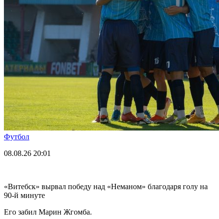
Футбол
08.08.26
20:01
«Витебск» вырвал победу над «Неманом» благодаря голу на
90-й минуте
Его забил Марин Жгомба.