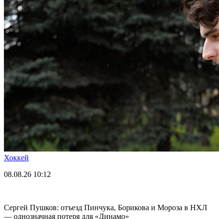
Хоккей
08.08.26
10:12
Сергей Пушков: отъезд Пинчука, Борикова и Мороза в НХЛ
— однозначная потеря для «Динамо»