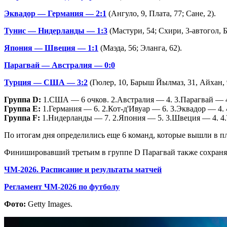
Эквадор — Германия — 2:1
(Ангуло, 9, Плата, 77; Сане, 2).
Тунис — Нидерланды — 1:3
(Мастури, 54; Схири, 3-автогол, Б
Япония — Швеция — 1:1
(Маэда, 56; Эланга, 62).
Парагвай — Австралия — 0:0
Турция — США — 3:2
(Гюлер, 10, Барыш Йылмаз, 31, Айхан, 9
Группа
D
:
1.США — 6 очков. 2.Австралия — 4. 3.Парагвай — 4
Группа Е:
1.Германия — 6. 2.Кот-д'Ивуар — 6. 3.Эквадор — 4.
Группа
F
:
1.Нидерланды — 7. 2.Япония — 5. 3.Швеция — 4. 4
По итогам дня определились еще 6 команд, которые вышли в п
Финишировавший третьим в группе D Парагвай также сохраняет 
ЧМ-2026. Расписание и результаты матчей
Регламент ЧМ-2026 по футболу
Фото:
Getty Images.