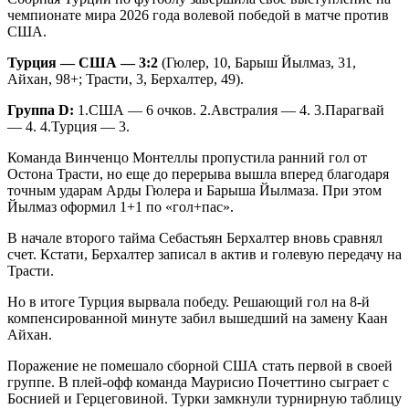
чемпионате мира 2026 года волевой победой в матче против
США.
Турция — США — 3:2
(Гюлер, 10, Барыш Йылмаз, 31,
Айхан, 98+; Трасти, 3, Берхалтер, 49).
Группа
D
:
1.США — 6 очков. 2.Австралия — 4. 3.Парагвай
— 4. 4.Турция — 3.
Команда Винченцо Монтеллы пропустила ранний гол от
Остона Трасти, но еще до перерыва вышла вперед благодаря
точным ударам Арды Гюлера и Барыша Йылмаза. При этом
Йылмаз оформил 1+1 по «гол+пас».
В начале второго тайма Себастьян Берхалтер вновь сравнял
счет. Кстати, Берхалтер записал в актив и голевую передачу на
Трасти.
Но в итоге Турция вырвала победу. Решающий гол на 8-й
компенсированной минуте забил вышедший на замену Каан
Айхан.
Поражение не помешало сборной США стать первой в своей
группе. В плей-офф команда Маурисио Почеттино сыграет с
Боснией и Герцеговиной. Турки замкнули турнирную таблицу