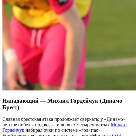
Нападающий — Михаил Гордейчук (Динамо
Брест)
Славная брестская атака продолжает сверкать: у «Динамо»
четыре победы подряд — и во всех четырех матчах
Михаил
Гордейчук
набирал очки по системе «гол+пас».
Бомбардирская лепта капитана в разгром «Минска»
(5:0)