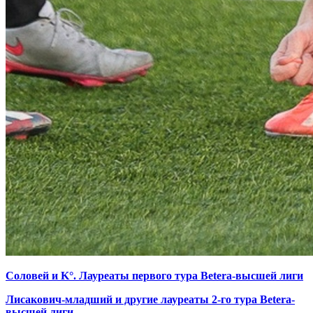
Соловей и K°. Лауреаты первого тура Betera-высшей лиги
Лисакович-младший и другие лауреаты 2-го тура Betera-
высшей лиги