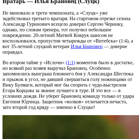
Вратарь — Илья Брановец (Слуцк)
Не миновало и трети чемпионата, а «Слуцк» уже
задействовал третьего вратаря. На стартовом отрезке сезона
Александр Гуринович всецело доверял Сергею Чернику,
однако, по словам тренера, тот получил небольшое
повреждение. 20-летний Матвей Коврук шансом не
воспользовался, пропустив четырежды от «Витебска» (1:4), а
вот 35-летний слуцкий ветеран
Илья Брановец
— доверие
оправдал.
Во втором тайме у «Ислочи»
(1:1)
моментов было в достатке,
но всякий раз хозяев выручал Брановец. Особенно
запомнились выигрыш ближнего боя у Александра Шестюка
и прыжок в угол, не давший свершиться голу ножницами от
Вику Булмаги, который мог бы спорить с чудо-выстрелом
Егора Корцова за звание лучшего в туре. И это все — в
условиях дождя. Не уберег Брановец команду только от удара
Евгения Юдчица. Защитник «волков» отличается нечасто,
зато второй год кряду — именно в Слуцке!