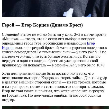
Герой — Егор Корцов (Динамо Брест)
Сомнений в этом не могло быть ни у кого. 2+2 в матче против
«Минска» — это то, что не оставляет выбора в вопросе
определения героя тура. Российский нападающий
Егор
Корцов
выдал очередной броский матч и упрочил лидерство в
списке бомбардиров Betera-высшей лиги — у него уже 5+7 по
системе «гол+пас», то есть больше очка за игру. Кстати, по
передачам один из лидеров брестчан уже превзошел свой
прошлогодний показатель — в сезоне-2024 у него было 16+6.
Хотя для признания могло быть достаточно и того, что
неосознанно вытворил Корцов во втором тайме. Дальний удар
в девятку внешней стороной стопы — из тех трюков, которые
и на тренировке потом из сотни попыток повторить сложно.
Егор не стал юлить и признал, что хотел исполнить передачу
на Гордейчука. Но получилась ошибка, из которой родился
шедевр.