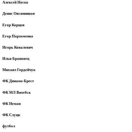
Алексей Носко
Денис Овсянников
Егор Корцов
Егор Пархоменко
Игорь Ковалевич
Илья Брановец
Михаил Гордейчук
ФК Динамо-Брест
ФК МЛ Витебск
ФК Неман
ФК Слуцк
футбол