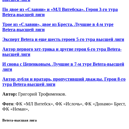
По двое из «Славии» и «МЛ Витебска». Герои 3-го тура
Betera-высшей лиги
Трое из «Славии», двое из Бреста. Лучшие в 4-м туре
Betera-высшей лиги
Эксперт Betera и еще шесть героев 5-го тура высшей лиги
Автор первого хет-трика и другие герои 6-го тура Betera-
высшей лиги
И снова с Цепенковым. Лучшие в 7-м туре Betera-высшей
лиги
Автор дубля и вратарь, пропустивший дважды. Герои 8-го
тура Betera-высшей лиги
Автор:
Григорий Трофименков.
Фото
: ФК «МЛ Витебск», ФК «Ислочь», ФК «Динамо» Брест,
ФК «Неман»,
Betera-высшая лига