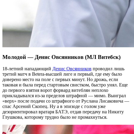
Молодой — Денис Овсянников (МЛ Витебск)
18-летний нападающий
Денис Овсянников
проводил лишь
третий матч в Betera-высшей лиге и первый, где ему было
доверено место на поле с первых минут. Но дрожь, если
таковая и была перед стартовым свистком, быстро унял. Еще
до первого взятия ворот форвард витеблян неплохо
прикладывался из-за пределов штрафной — мимо. Выиграл
«верх» после подачи со штрафного от Руслана Лисаковича —
спас Арсений Скопец. Ну а в эпизоде с голом уже
дезориентировал вратаря БАТЭ, отдав передачу на Никиту
Глушкова, которому трудно было не промахнуться.