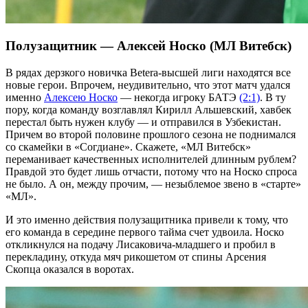
Полузащитник — Алексей Носко (МЛ Витебск)
В рядах дерзкого новичка Betera-высшей лиги находятся все
новые герои. Впрочем, неудивительно, что этот матч удался
именно
Алексею Носко
— некогда игроку БАТЭ
(2:1)
. В ту
пору, когда команду возглавлял Кирилл Альшевский, хавбек
перестал быть нужен клубу — и отправился в Узбекистан.
Причем во второй половине прошлого сезона не поднимался
со скамейки в «Согдиане». Скажете, «МЛ Витебск»
переманивает качественных исполнителей длинным рублем?
Правдой это будет лишь отчасти, потому что на Носко спроса
не было. А он, между прочим, — незыблемое звено в «старте»
«МЛ».
И это именно действия полузащитника привели к тому, что
его команда в середине первого тайма счет удвоила. Носко
откликнулся на подачу Лисаковича-младшего и пробил в
перекладину, откуда мяч рикошетом от спины Арсения
Скопца оказался в воротах.