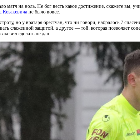
о матч на ноль. Не бог весть какое достижение, скажете вы, уч
 Козакевича
не было вовсе.
троту, но у вратаря брестчан, что ни говори, набралось 7 спасе
ать слаженной защитой, а другое — той, которая позволяет соп
закевич сделать не дал.