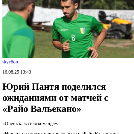
Футбол
16.08.25
13:43
Юрий Пантя поделился
ожиданиями от матчей с
«Райо Вальекано»
«Очень классная команда».
«Неман» не сложит оружие до игры с «Райо Вальекано»,