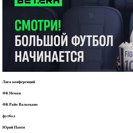
Лига конференций
ФК Неман
ФК Райо Вальекано
футбол
Юрий Пантя