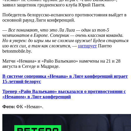
заявил защитник гродненского клуба Юрий Пантя.
Победитель белорусско-испанского противостояния выйдет в
основной раунд Лиги конференций.
—
Все понимают, что это Ла Лига — один из топ-5
чемпионатов в Европе. Соперник — очень классная команда.
Но я уверен: до игры мы не сложим оружие! Будем стараться
изо всех сил, а там как сложится
, —
цитирует
Пантю
betonmobile.by
.
Матчи «Немана» и «Райо Вальекано» намечены на 21 и 28
августа в Сегеде и Мадриде.
В системе соперника «Немана» в Лиге конференций играет
15-летний белорус
Тренер «Райо Вальекано» высказался о противостоянии с
«Неманом» в Лиге конференций
Фото:
ФК «Неман».