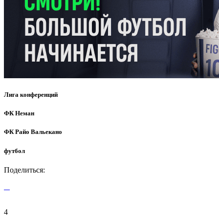
Лига конференций
ФК Неман
ФК Райо Вальекано
футбол
Поделиться:
4