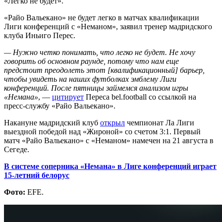
«Легко не будет».
«Райо Вальекано» не будет легко в матчах квалификации
Лиги конференций с «Неманом», заявил тренер мадридского
клуба Иньиго Перес.
— Нужно четко понимать, что легко не будет. Не хочу
говорить об основном раунде, потому что нам еще
предстоит преодолеть этот [квалификационный] барьер,
чтобы увидеть на наших футболках эмблему Лиги
конференций. После пятницы займемся анализом игры
«Немана»
, —
цитирует
Переса bel.football со ссылкой на
пресс-службу «Райо Вальекано».
Накануне мадридский клуб
открыл
чемпионат Ла Лиги
выездной победой над «Жироной» со счетом 3:1. Первый
матч «Райо Вальекано» с «Неманом» намечен на 21 августа в
Сегеде.
В системе соперника «Немана» в Лиге конференций играет
15-летний белорус
Фото:
EFE.