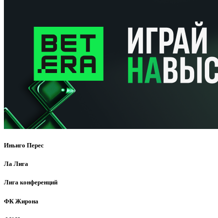
Иньиго Перес
Ла Лига
Лига конференций
ФК Жирона