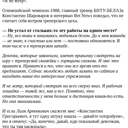
«Я не мэтр».
Олимпийский чемпион-1988, главный тренер БНТУ-БЕЛАЗа
Константин Шароваров в интервью Bet News поведал, что не
считает себя мэтром тренерского цеха.
— Не устал от стольких-то лет работы на одном месте?
— Ну, все-таки я занимаюсь любимым делом. Да и моя команда
— не знаю, к счастью или нет — постоянно обновляется. В
том числе и в тренерском штабе.
Девочки, которые закончили, имеют привычку смотреть на
игру с тренерской скамейки с горящими глазами. И мне это
нравится. Нравится и то, что они все время что-то
предлагают. Сейчас молодежь любит лазить по сайтам и
находить какие-то интересные упражнения.
Я не мэтр, который смотрит на всех сверху вниз. Я рабочая
лошадка — такой же, как и все. Понятно, что
ответственности у меня больше и дистанция какая-то есть.
Но она минимальна.
И если Лиля Артюхович скажет мне:
«Константин
Григорьевич, я тут одну штуку нашла — давайте попробуем»
,
то я отвечу
: «Да, конечно, давай, иди показывай девочкам,
что ты там раскопала».