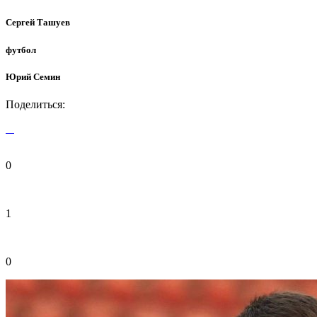
Сергей Ташуев
футбол
Юрий Семин
Поделиться:
0
1
0