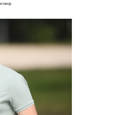
иговор