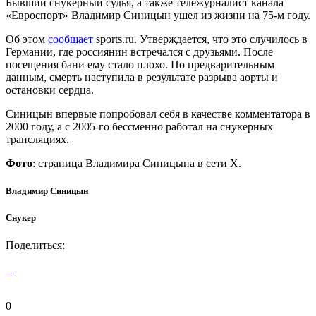
Бывший снукерный судья, а также тележурналист канала
«Евроспорт» Владимир Синицын ушел из жизни на 75-м году.
Об этом
сообщает
sports.ru. Утверждается, что это случилось в
Германии, где россиянин встречался с друзьями. После
посещения бани ему стало плохо. По предварительным
данным, смерть наступила в результате разрыва аорты и
остановки сердца.
Синицын впервые попробовал себя в качестве комментатора в
2000 году, а с 2005-го бессменно работал на снукерных
трансляциях.
Фото
: страница Владимира Синицына в сети Х.
Владимир Синицын
Снукер
Поделиться:
0