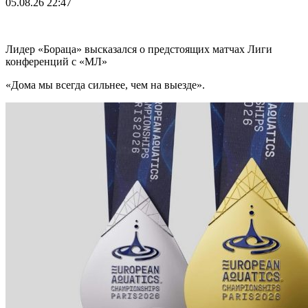
05.08.26
22:47
Лидер «Бораца» высказался о предстоящих матчах Лиги
конференций с «МЛ»
«Дома мы всегда сильнее, чем на выезде».