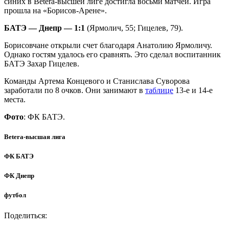
синих в Betera-высшей лиге достигла восьми матчей. Игра
прошла на «Борисов-Арене».
БАТЭ — Днепр — 1:1
(Ярмолич, 55; Гицелев, 79).
Борисовчане открыли счет благодаря Анатолию Ярмоличу.
Однако гостям удалось его сравнять. Это сделал воспитанник
БАТЭ Захар Гицелев.
Команды Артема Концевого и Станислава Суворова
заработали по 8 очков. Они занимают в
таблице
13-е и 14-е
места.
Фото
: ФК БАТЭ.
Betera-высшая лига
ФК БАТЭ
ФК Днепр
футбол
Поделиться: