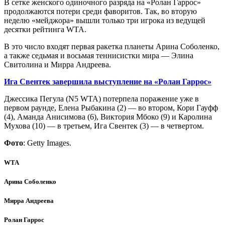
В сетке женского одиночного разряда на «Ролан Гаррос»
продолжаются потери среди фаворитов. Так, во вторую
неделю «мейджора» вышли только три игрока из ведущей
десятки рейтинга WTA.
В это число входят первая ракетка планеты Арина Соболенко,
а также седьмая и восьмая теннисистки мира — Элина
Свитолина и Мирра Андреева.
Ига Свентек завершила выступление на «Ролан Гаррос»
Джессика Пегула (N5 WTA) потерпела поражение уже в
первом раунде, Елена Рыбакина (2) — во втором, Кори Гауфф
(4), Аманда Анисимова (6), Виктория Мбоко (9) и Каролина
Мухова (10) — в третьем, Ига Свентек (3) — в четвертом.
Фото
: Getty Images.
WTA
Арина Соболенко
Мирра Андреева
Ролан Гаррос