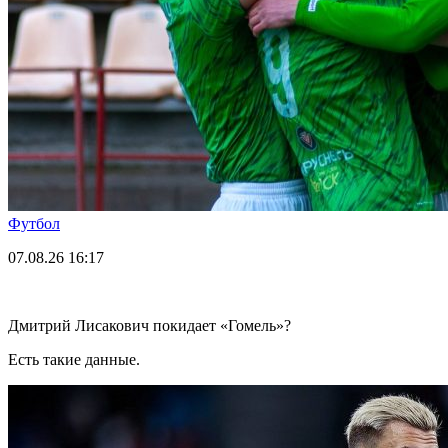
Футбол
07.08.26
16:17
Дмитрий Лисакович покидает «Гомель»?
Есть такие данные.