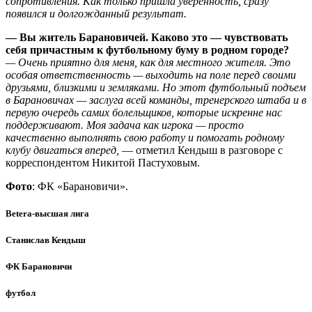
сопротивления. Как только пришла уверенность, сразу
появился и долгожданный результат.
— Вы житель Барановичей. Каково это — чувствовать
себя причастным к футбольному буму в родном городе?
— Очень приятно для меня, как для местного жителя. Это
особая ответственность — выходить на поле перед своими
друзьями, близкими и земляками. Но этот футбольный подъем
в Барановичах — заслуга всей команды, тренерского штаба и в
первую очередь самих болельщиков, которые искренне нас
поддерживают. Моя задача как игрока — просто
качественно выполнять свою работу и помогать родному
клубу двигаться вперед,
— отметил Кендыш в разговоре с
корреспондентом Никитой Пастуховым.
Фото
: ФК «Барановичи».
Betera-высшая лига
Станислав Кендыш
ФК Барановичи
футбол