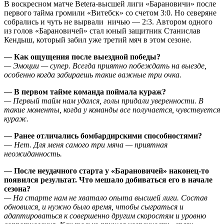
В воскресном матче Betera-высшей лиги «Барановичи» после
первого тайма громили «Витебск» со счетом 3:0. Но северяне
собрались и чуть не вырвали ничью — 2:3. Автором одного
из голов «Барановичей» стал юный защитник Станислав
Кендыш, который забил уже третий мяч в этом сезоне.
— Как ощущения после выездной победы?
— Эмоции — супер. Всегда приятно побеждать на выезде,
особенно когда забираешь такие важные три очка.
— В первом тайме команда поймала кураж?
— Первый тайм нам удался, голы придали уверенности. В
такие моменты, когда у команды все получается, чувствуется
кураж.
— Ранее отличались бомбардирскими способностями?
—
Нет. Для меня самого три мяча — приятная
неожиданность.
— После неудачного старта у «Барановичей» наконец-то
появился результат. Что мешало добиваться его в начале
сезона?
— На старте нам не хватало опыта высшей лиги. Состав
обновился, и нужно было время, чтобы сыграться и
адаптироваться к совершенно другим скоростям и уровню