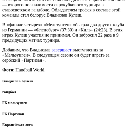
— второго по значимости еврокубкового турнира в
старосветском гандболе. Обладателем трофея в составе этой
команды стал белорус Владислав Кулеш.
В «финале четырех» «Мельзунген» обыграл два других клуба
из Германии — «Фленсбург» (37:30) и «Киль» (24:23). В этих
играх Кулеш участия не принимал. Он забросил 22 раза в 9
предыдущих матчах турнира.
Добавим, что Владислав
завершает
выступления за
«Мельзунген». В следующем сезоне он будет играть за
сербский «Партизан».
Фото
: Handball World.
Владислав Кулеш
гандбол
ГК мельзунген
ГК Партизан
Европейская лига